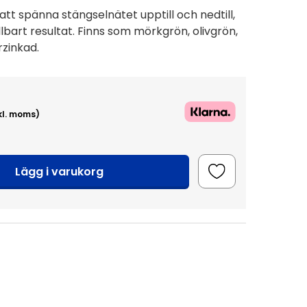
tt spänna stängselnätet upptill och nedtill,
llbart resultat. Finns som mörkgrön, olivgrön,
rzinkad.
kl. moms)
Lägg i varukorg