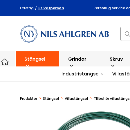
Företag
/
Privatperson
Personlig service o
Stängsel
Grindar
Skruv
Industristängsel
Villast
>
>
>
Produkter
Stängsel
Villastängsel
TIllbehör villastängs