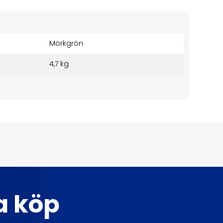
Mörkgrön
4,7 kg
ta köp