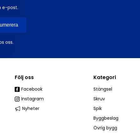
n e-post.
os oss.
Följ oss
Kategori
Facebook
Stängsel
Instagram
Skruv
Nyheter
Spik
Byggbeslag
Övrig bygg