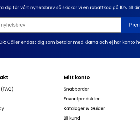
ra dig för vårt nyhetsbrev så skickar vi en rabattkod på 10% till di
OR: Gäller endast dig som betalar med Klarna och ej har konto h
takt
Mitt konto
r (FAQ)
Snabborder
Favoritprodukter
cy
Kataloger & Guider
Bli kund