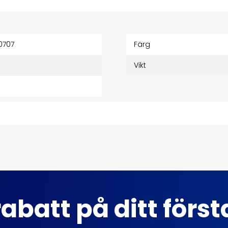
0707
Färg
Vikt
abatt på ditt förs