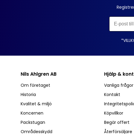
Registre
*VILLK
Nils Ahlgren AB
Hjälp & kon
Om företaget
Vanliga frågo
Historia
Kontakt
Kvalitet & miljö
Integritetspoli
Koncernen
Köpvillkor
Packstugan
Begär offert
Områdesskydd
Återförsäljare