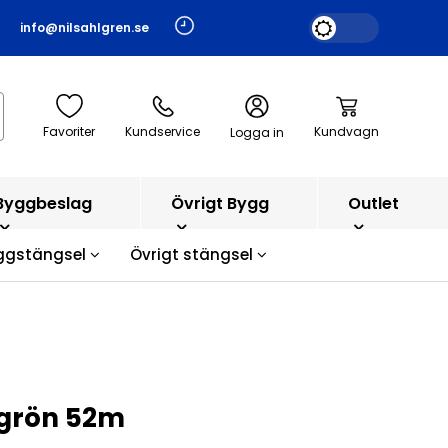
info@nilsahlgren.se
Favoriter
Kundservice
Kundvagn
Logga in
Byggbeslag
Övrigt Bygg
Outlet
ggstängsel
Övrigt stängsel
grön 52m