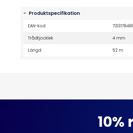
-
Produktspecifikation
EAN-kod
731317848
Trådtjocklek
4 mm
Längd
52 m
10% r