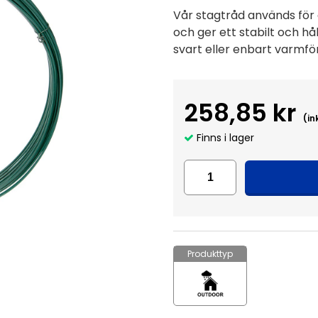
Vår stagtråd används för a
och ger ett stabilt och hå
svart eller enbart varmfö
258,85 kr
(in
Finns i lager
Produkttyp