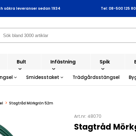
ch säkra leveranser sedan 1934
Tel: 08-500 125 80
Bult
Infästning
Spik
ängsel
Smidesstaket
Trädgårdsstängsel
By
>
el
Stagtråd Mörkgrön 52m
Art.nr:
48070
Stagtråd Mörk