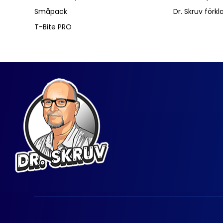
Småpack
Dr. Skruv förkl
T-Bite PRO