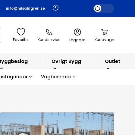
info@nilsahlgren.se
Favoriter
Kundservice
Kundvagn
Logga in
Byggbeslag
Övrigt Bygg
Outlet
ustrigrindar
Vägbommar