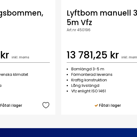
rgsbommen,
Lyftbom manuell 
5m Vfz
Art.nr 450196
 kr
13 781,25 kr
inkl. moms
inkl. mom
Bomlängd 3-5 m
svenska klimatet
Förmonterad leverans
Kraftig konstruktion
a
Lång livslängd
Vfz enlight ISO 1461
Fåtal i lager
Fåtal i lager