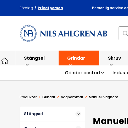
Företag
/
Privatperson
Personlig service o
Stängsel
Grindar
Skruv
Grindar bostad
Indust
>
>
>
Produkter
Grindar
Vägbommar
Manuell vägbom
Stängsel
Manuel