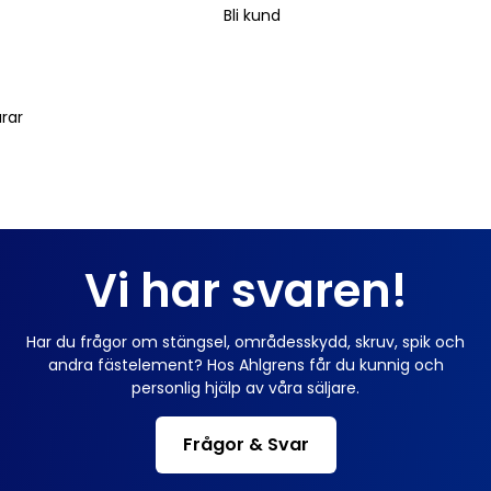
Bli kund
arar
Vi har svaren!
Har du frågor om stängsel, områdesskydd, skruv, spik och
andra fästelement? Hos Ahlgrens får du kunnig och
personlig hjälp av våra säljare.
Frågor & Svar