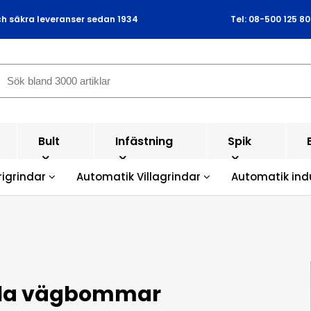
ch säkra leveranser sedan 1934
Tel: 08-500 125 80
Bult
Infästning
Spik
rigrindar
Automatik Villagrindar
Automatik ind
la vägbommar