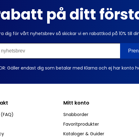
abatt på ditt förs
ra dig för vårt nyhetsbrev så skickar vi en rabattkod på 10% till di
OR: Gäller endast dig som betalar med Klarna och ej har konto h
takt
Mitt konto
r (FAQ)
Snabborder
Favoritprodukter
cy
Kataloger & Guider