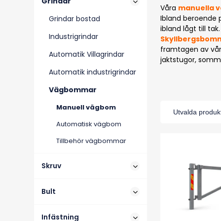
Grindar
Våra
manuella 
Ibland beroende 
Grindar bostad
ibland lågt till tak.
Industrigrindar
Skyllbergsbom
framtagen av vårt
Automatik Villagrindar
jaktstugor, somm
Automatik industrigrindar
Vägbommar
Manuell vägbom
Automatisk vägbom
Tillbehör vägbommar
Skruv
Bult
Infästning