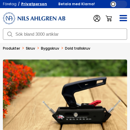
Företag
/
Privatperson
Betala med Klarna!
>
>
>
Produkter
Skruv
Byggskruv
Dold trallskruv