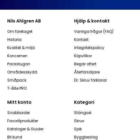
Nils Ahlgren AB
Hjälp & kontakt
Om företaget
Vanliga frågor (FAQ)
Historia
Kontakt
Kvalitet & miljö
Integritetspolicy
Koncernen
Köpvillkor
Packstugan
Begär offert
Områdesskydd
Återförsäljare
Småpack
Dr. Skruv förklarar
T-Bite PRO
Mitt konto
Kategori
Snabborder
Stängsel
Favoritprodukter
Skruv
Kataloger & Guider
Spik
Bli kund
Byggbeslag