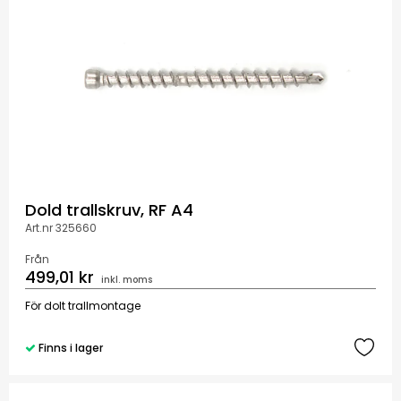
Dold trallskruv, RF A4
Art.nr 325660
Från
499,01 kr
inkl. moms
För dolt trallmontage
Finns i lager