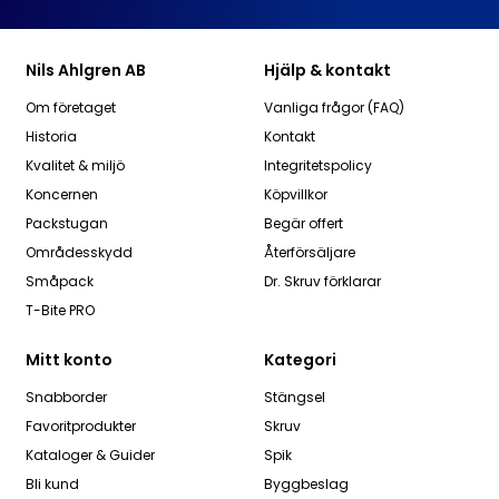
Nils Ahlgren AB
Hjälp & kontakt
Om företaget
Vanliga frågor (FAQ)
Historia
Kontakt
Kvalitet & miljö
Integritetspolicy
Koncernen
Köpvillkor
Packstugan
Begär offert
Områdesskydd
Återförsäljare
Småpack
Dr. Skruv förklarar
T-Bite PRO
Mitt konto
Kategori
Snabborder
Stängsel
Favoritprodukter
Skruv
Kataloger & Guider
Spik
Bli kund
Byggbeslag