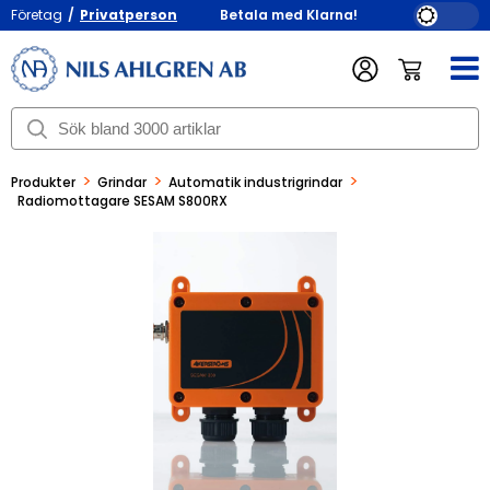
Företag
/
Privatperson
Betala med Klarna!
>
>
>
Produkter
Grindar
Automatik industrigrindar
Radiomottagare SESAM S800RX