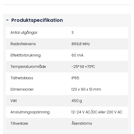
-
Produktspecifikation
Antal utgångar
3
Radiofrekvens
869,8 MHz
Effektförbrukning
60 mA
Temperaturområde
-25° till +70°C
Täthetsklass
IP65
Dimensioner
120 x 90 x 51 mm
Vikt
450 g
Anslutningsspänning
12-24 V AC/DC eller 230 V AC
Tillverkare
Åkerströms