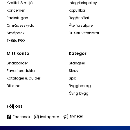
Kvalitet & miljö
Integritetspolicy
Koncernen
Köpvillkor
Packstugan
Begär offert
Områdesskydd
Återförsäljare
Småpack
Dr. Skruv förklarar
T-Bite PRO
Mitt konto
Kategori
Snabborder
Stängsel
Favoritprodukter
Skruv
Kataloger & Guider
Spik
Bli kund
Byggbeslag
Övrig bygg
Följ oss
Nyheter
Facebook
Instagram