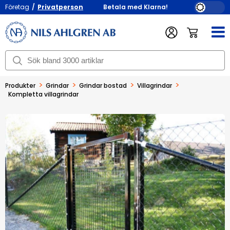
Företag
/
Privatperson
Betala med Klarna!
>
>
>
>
Produkter
Grindar
Grindar bostad
Villagrindar
Kompletta villagrindar