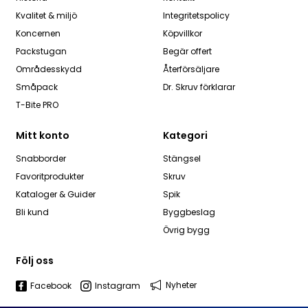
Kvalitet & miljö
Integritetspolicy
Koncernen
Köpvillkor
Packstugan
Begär offert
Områdesskydd
Återförsäljare
Småpack
Dr. Skruv förklarar
T-Bite PRO
Mitt konto
Kategori
Snabborder
Stängsel
Favoritprodukter
Skruv
Kataloger & Guider
Spik
Bli kund
Byggbeslag
Övrig bygg
Följ oss
Nyheter
Facebook
Instagram