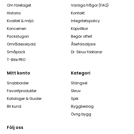
Om företaget
Vanliga frågor (FAQ)
Historia
Kontakt
Kvalitet & miljö
Integritetspolicy
Koncernen
Köpvillkor
Packstugan
Begär offert
Områdesskydd
Återförsäljare
Småpack
Dr. Skruv förklarar
T-Bite PRO
Mitt konto
Kategori
Snabborder
Stängsel
Favoritprodukter
Skruv
Kataloger & Guider
Spik
Bli kund
Byggbeslag
Övrig bygg
Följ oss