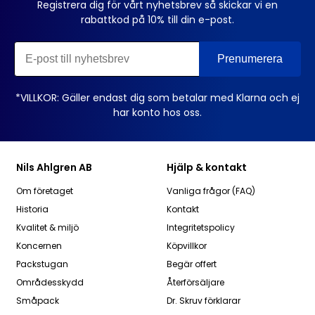
Registrera dig för vårt nyhetsbrev så skickar vi en
rabattkod på 10% till din e-post.
*VILLKOR: Gäller endast dig som betalar med Klarna och ej
har konto hos oss.
Nils Ahlgren AB
Hjälp & kontakt
Om företaget
Vanliga frågor (FAQ)
Historia
Kontakt
Kvalitet & miljö
Integritetspolicy
Koncernen
Köpvillkor
Packstugan
Begär offert
Områdesskydd
Återförsäljare
Småpack
Dr. Skruv förklarar