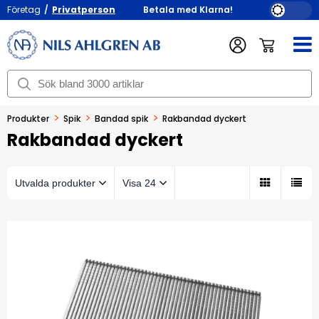
Företag
/
Privatperson
Betala med Klarna!
>
>
>
Produkter
Spik
Bandad spik
Rakbandad dyckert
Rakbandad dyckert