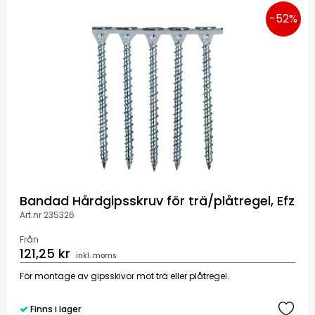
-52%
Bandad Hårdgipsskruv för trä/plåtregel, Efz
Art.nr 235326
Från
121,25 kr
inkl. moms
För montage av gipsskivor mot trä eller plåtregel.
Finns i lager