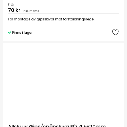
Från
70 kr
inkl. moms
För montage av gipsskivor mot förstärkningsregel.
Finns i lager
Allskruv Gips/spånskiva Efz 4,5x20mm