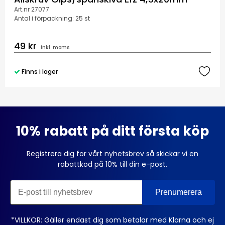
Art.nr 27077
Antal i förpackning: 25 st
49 kr
inkl. moms
Finns i lager
10% rabatt på ditt första köp
Registrera dig för vårt nyhetsbrev så skickar vi en
rabattkod på 10% till din e-post.
*VILLKOR: Gäller endast dig som betalar med Klarna och ej