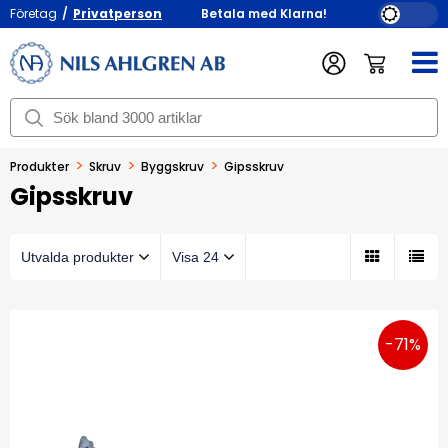
Företag
/
Privatperson
Betala med Klarna!
>
>
>
Produkter
Skruv
Byggskruv
Gipsskruv
Gipsskruv
-71%