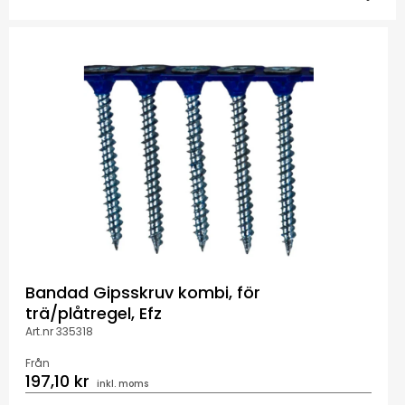
Bandad Gipsskruv kombi, för
trä/plåtregel, Efz
Art.nr 335318
Från
197,10 kr
inkl. moms