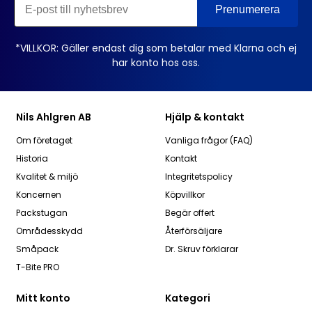
*VILLKOR: Gäller endast dig som betalar med Klarna och ej
har konto hos oss.
Nils Ahlgren AB
Hjälp & kontakt
Om företaget
Vanliga frågor (FAQ)
Historia
Kontakt
Kvalitet & miljö
Integritetspolicy
Koncernen
Köpvillkor
Packstugan
Begär offert
Områdesskydd
Återförsäljare
Småpack
Dr. Skruv förklarar
T-Bite PRO
Mitt konto
Kategori