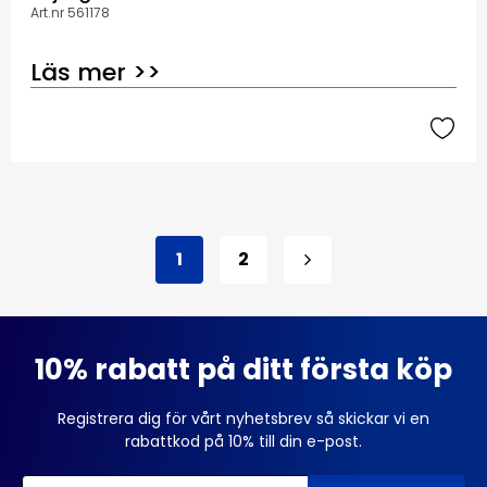
Art.nr 561178
Läs mer >>
1
2
10% rabatt på ditt första köp
Registrera dig för vårt nyhetsbrev så skickar vi en
rabattkod på 10% till din e-post.