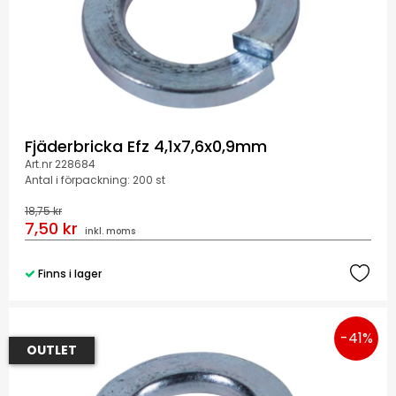
Fjäderbricka Efz 4,1x7,6x0,9mm
Art.nr 228684
Antal i förpackning: 200 st
18,75 kr
7,50 kr
inkl. moms
Finns i lager
-41%
OUTLET