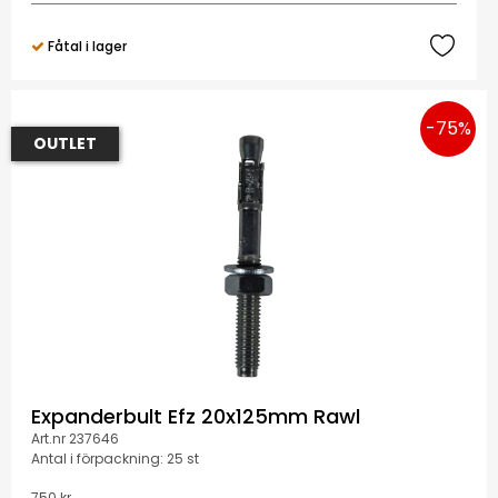
Fåtal i lager
-75%
OUTLET
Expanderbult Efz 20x125mm Rawl
Art.nr 237646
Antal i förpackning: 25 st
750 kr