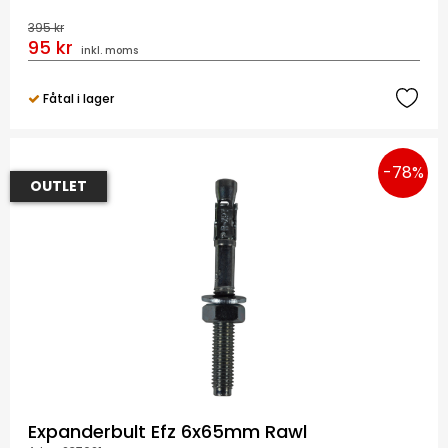
395 kr
95 kr
inkl. moms
Fåtal i lager
-78%
OUTLET
Expanderbult Efz 6x65mm Rawl