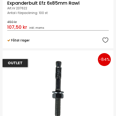
Expanderbult Efz 6x85mm Rawl
Art.nr 237622
Antal i förpackning: 100 st
450 kr
107,50 kr
inkl. moms
Fåtal i lager
-84%
OUTLET