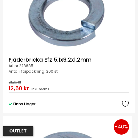
Fjäderbricka Efz 5,1x9,2x1,2mm
Art.nr 228685
Antal i förpackning: 200 st
21,25 kr
12,50 kr
inkl. moms
Finns i lager
-40%
OUTLET