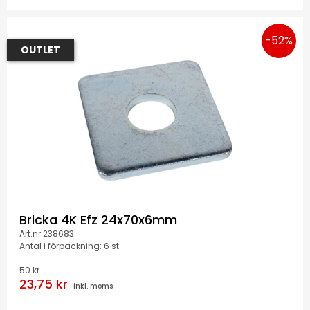
-52%
OUTLET
Bricka 4K Efz 24x70x6mm
Art.nr 238683
Antal i förpackning: 6 st
50 kr
23,75 kr
inkl. moms