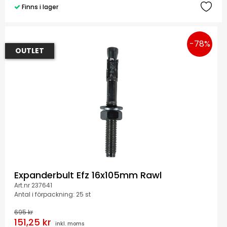
Finns i lager
-78%
OUTLET
Expanderbult Efz 16x105mm Rawl
Art.nr 237641
Antal i förpackning: 25 st
695 kr
151,25 kr
inkl. moms