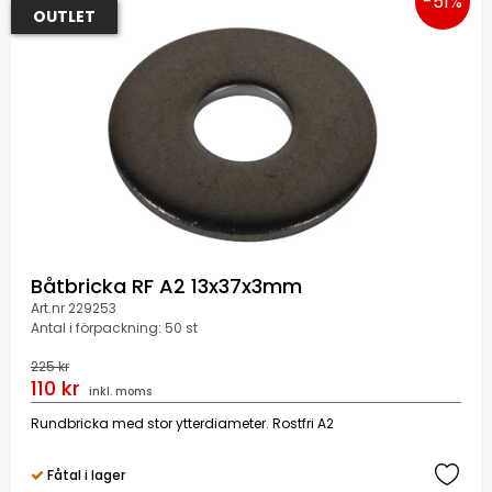
-51%
OUTLET
Båtbricka RF A2 13x37x3mm
Art.nr 229253
Antal i förpackning: 50 st
225 kr
110 kr
inkl. moms
Rundbricka med stor ytterdiameter. Rostfri A2
Fåtal i lager