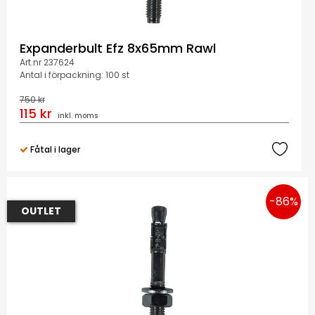
Expanderbult Efz 8x65mm Rawl
Art.nr 237624
Antal i förpackning: 100 st
750 kr
115 kr
inkl. moms
Fåtal i lager
-86%
OUTLET