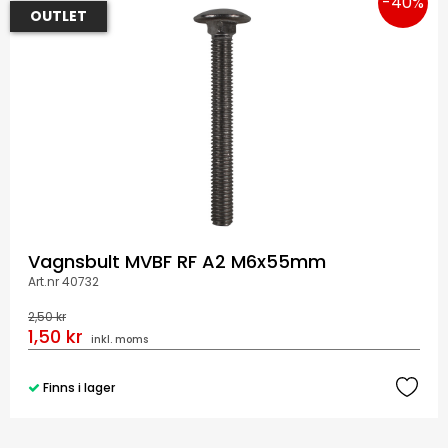
-40%
OUTLET
Vagnsbult MVBF RF A2 M6x55mm
Art.nr 40732
2,50 kr
1,50 kr
inkl. moms
Finns i lager