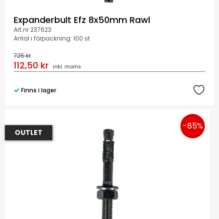
Expanderbult Efz 8x50mm Rawl
Art.nr 237623
Antal i förpackning: 100 st
725 kr
112,50 kr
inkl. moms
Finns i lager
-85%
OUTLET