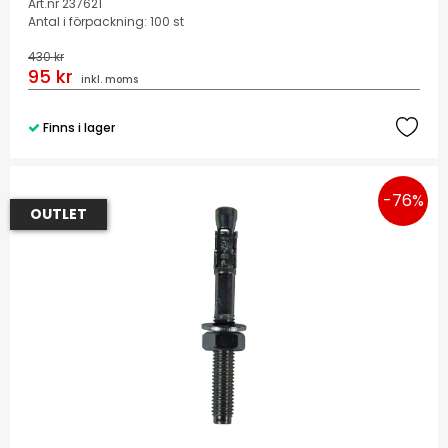
Art.nr 237621
Antal i förpackning: 100 st
430 kr
95 kr
inkl. moms
Finns i lager
-76%
OUTLET