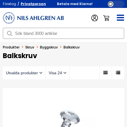
Företag
/
Privatperson
Betala med Klarna!
>
>
>
Produkter
Skruv
Byggskruv
Balkskruv
Balkskruv