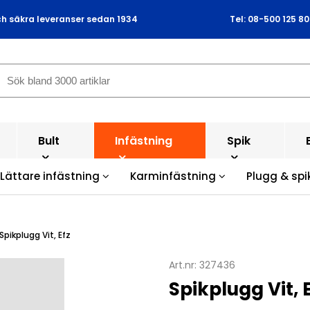
ch säkra leveranser sedan 1934
Tel: 08-500 125 80
Bult
Infästning
Spik
Lättare infästning
Karminfästning
Plugg & spi
Spikplugg Vit, Efz
Art.nr:
327436
Spikplugg Vit,