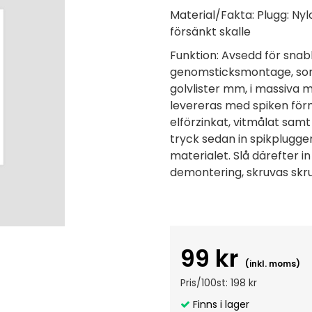
Material/Fakta:
Plugg: Nylo
försänkt skalle
Funktion:
Avsedd för snabb
genomsticksmontage, som t.
golvlister mm, i massiva m
levereras med spiken förm
elförzinkat, vitmålat sam
tryck sedan in spikpluggen 
materialet. Slå därefter i
demontering, skruvas skru
99 kr
(inkl. moms)
Pris/100st: 198 kr
Finns i lager