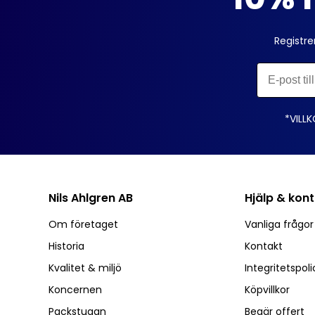
Registre
*VILLK
Nils Ahlgren AB
Hjälp & kon
Om företaget
Vanliga frågo
Historia
Kontakt
Kvalitet & miljö
Integritetspoli
Koncernen
Köpvillkor
Packstugan
Begär offert