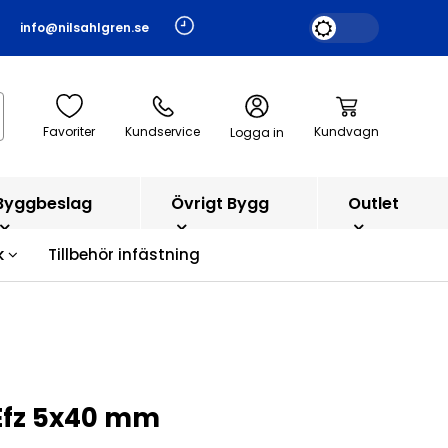
info@nilsahlgren.se
Favoriter
Kundservice
Kundvagn
Logga in
Byggbeslag
Övrigt Bygg
Outlet
k
Tillbehör infästning
 Efz 5x40 mm