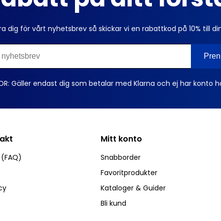
ra dig för vårt nyhetsbrev så skickar vi en rabattkod på 10% till di
OR: Gäller endast dig som betalar med Klarna och ej har konto h
takt
Mitt konto
r (FAQ)
Snabborder
Favoritprodukter
cy
Kataloger & Guider
Bli kund