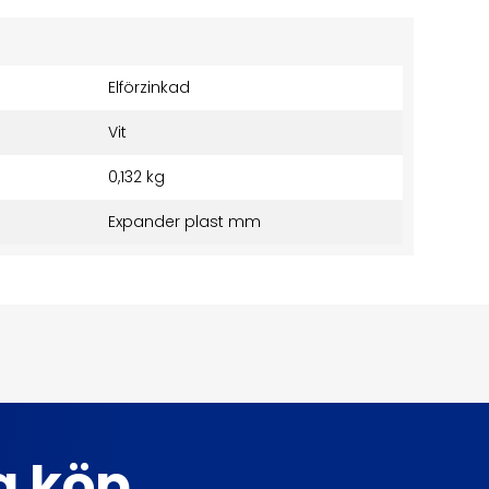
Elförzinkad
Vit
0,132 kg
Expander plast mm
ta köp