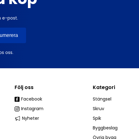
n e-post.
os oss.
Följ oss
Kategori
Facebook
Stängsel
Instagram
Skruv
Nyheter
Spik
Byggbeslag
Övrig bygg