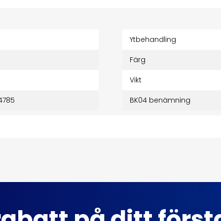
Ytbehandling
Färg
Vikt
4785
BK04 benämning
abatt på ditt förs