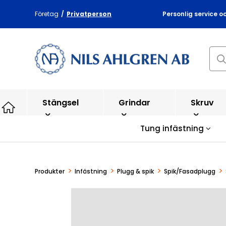
Företag
/
Privatperson
Personlig service o
Stängsel
Grindar
Skruv
Tung infästning
>
>
>
>
Produkter
Infästning
Plugg & spik
Spik/Fasadplugg