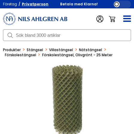
Företag
/
Privatperson
Betala med Klarna!
>
>
>
>
Produkter
Stängsel
Villastängsel
Nätstängsel
>
Förskolestängsel
Förskolestängsel, Olivgrönt - 25 Meter