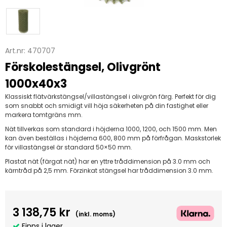
Art.nr:
470707
Förskolestängsel, Olivgrönt
1000x40x3
Klassiskt flätvärkstängsel/villastängsel i olivgrön färg. Perfekt för dig
som snabbt och smidigt vill höja säkerheten på din fastighet eller
markera tomtgräns mm.
Nät tillverkas som standard i höjderna 1000, 1200, och 1500 mm. Men
kan även beställas i höjderna 600, 800 mm på förfrågan. Maskstorlek
för villastängsel är standard 50×50 mm.
Plastat nät (färgat nät) har en yttre tråddimension på 3.0 mm och
kärntråd på 2,5 mm. Förzinkat stängsel har tråddimension 3.0 mm.
3 138,75 kr
(inkl. moms)
Finns i lager