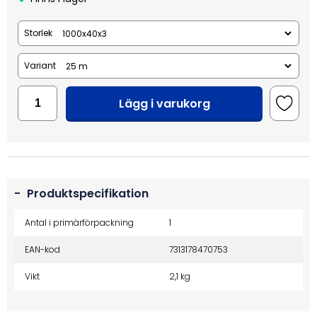
Storlek
Variant
Lägg i varukorg
-
Produktspecifikation
Antal i primärförpackning
1
EAN-kod
7313178470753
Vikt
2,1 kg