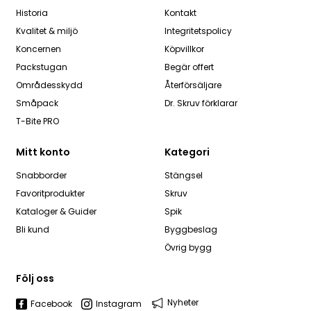
Historia
Kontakt
Kvalitet & miljö
Integritetspolicy
Koncernen
Köpvillkor
Packstugan
Begär offert
Områdesskydd
Återförsäljare
Småpack
Dr. Skruv förklarar
T-Bite PRO
Mitt konto
Kategori
Snabborder
Stängsel
Favoritprodukter
Skruv
Kataloger & Guider
Spik
Bli kund
Byggbeslag
Övrig bygg
Följ oss
Nyheter
Facebook
Instagram