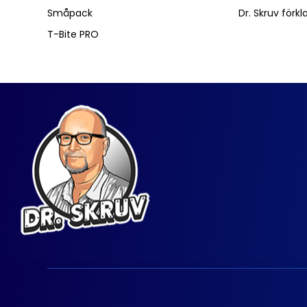
Småpack
Dr. Skruv förkl
T-Bite PRO