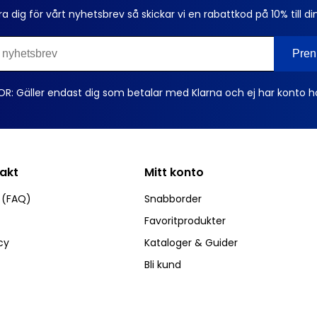
ra dig för vårt nyhetsbrev så skickar vi en rabattkod på 10% till di
OR: Gäller endast dig som betalar med Klarna och ej har konto h
takt
Mitt konto
r (FAQ)
Snabborder
Favoritprodukter
cy
Kataloger & Guider
Bli kund