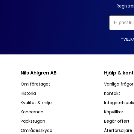
Registre
*VILLK
Nils Ahlgren AB
Hjälp & kon
Om företaget
Vanliga frågo
Historia
Kontakt
Kvalitet & miljö
Integritetspoli
Koncernen
Köpvillkor
Packstugan
Begär offert
Områdesskydd
Återförsäljare