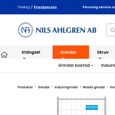
Företag
/
Privatperson
Personlig service o
Stängsel
Grindar
Skruv
Grindar bostad
Indust
>
>
>
>
Produkter
Grindar
Industrigrindar
Mobila grindar
Ko