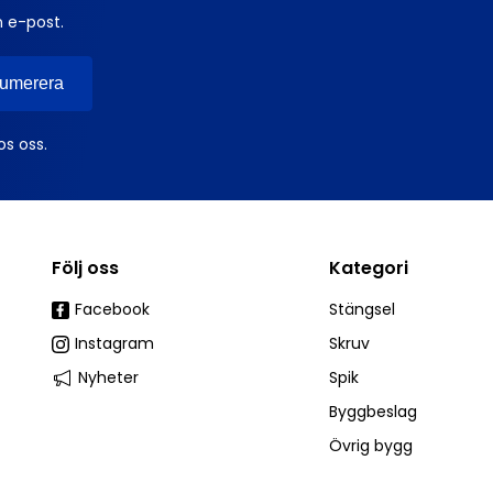
n e-post.
os oss.
Följ oss
Kategori
Facebook
Stängsel
Instagram
Skruv
Nyheter
Spik
Byggbeslag
Övrig bygg