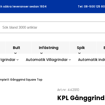
ch säkra leveranser sedan 1934
Tel: 08-500 125 80
Bult
Infästning
Spik
rigrindar
Automatik Villagrindar
Automatik ind
mplett Gånggrind Square Top
Art.nr:
442910
KPL Gånggrind