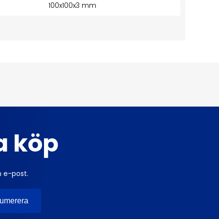
100x100x3 mm
ta köp
n e-post.