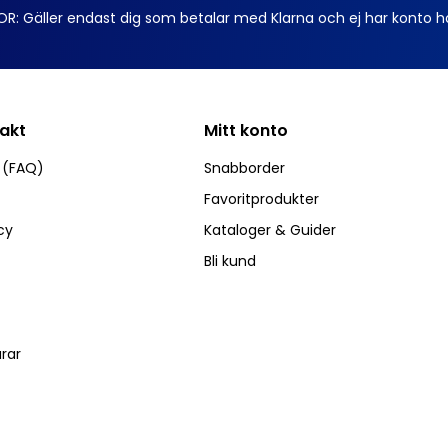
OR: Gäller endast dig som betalar med Klarna och ej har konto h
takt
Mitt konto
r (FAQ)
Snabborder
Favoritprodukter
cy
Kataloger & Guider
Bli kund
arar