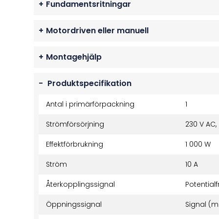
+
Fundamentsritningar
+
Motordriven eller manuell
+
Montagehjälp
-
Produktspecifikation
Antal i primärförpackning
1
Strömförsörjning
230 V AC,
Effektförbrukning
1 000 W
Ström
10 A
Återkopplingssignal
Potentialf
Öppningssignal
Signal (ma