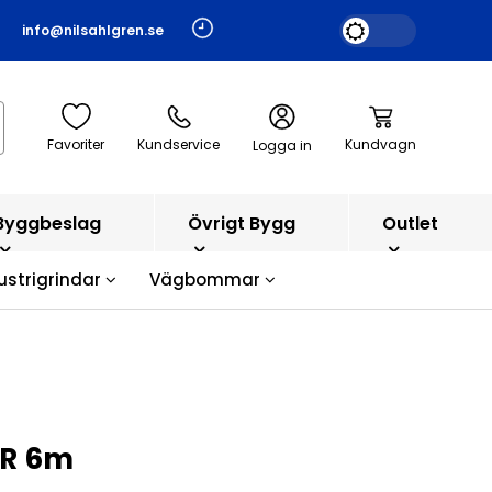
info@nilsahlgren.se
Favoriter
Kundservice
Kundvagn
Logga in
Byggbeslag
Övrigt Bygg
Outlet
ustrigrindar
Vägbommar
OR 6m