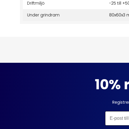
Driftmiljö
-25 till +5
Under grindram
80x60x3
10% r
Registre