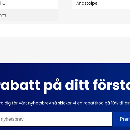
0 C
Ändstolpe
 mm
abatt på ditt förs
ra dig för vårt nyhetsbrev så skickar vi en rabattkod på 10% till di