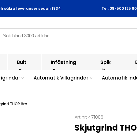
ch säkra leveranser sedan 1934
Tel: 08-500 125 80
Bult
Infästning
Spik
rigrindar
Automatik Villagrindar
Automatik ind
tgrind THOR 6m
Art.nr:
471006
Skjutgrind TH