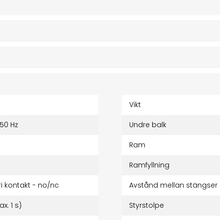
Vikt
 50 Hz
Undre balk
Ram
Ramfyllning
ri kontakt - no/nc
Avstånd mellan stängser
x. 1 s)
Styrstolpe