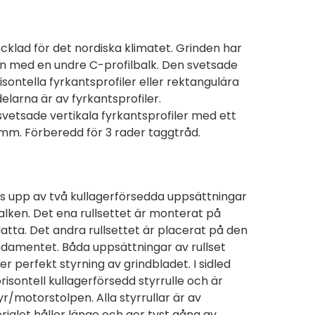
cklad för det nordiska klimatet. Grinden har
on med en undre C-profilbalk. Den svetsade
sontella fyrkantsprofiler eller rektangulära
delarna är av fyrkantsprofiler.
svetsade vertikala fyrkantsprofiler med ett
mm. Förberedd för 3 rader taggtråd.
ls upp av två kullagerförsedda uppsättningar
balken. Det ena rullsettet är monterat på
tta. Det andra rullsettet är placerat på den
damentet. Båda uppsättningar av rullset
 perfekt styrning av grindbladet. I sidled
risontell kullagerförsedd styrrulle och är
r/motorstolpen. Alla styrrullar är av
rialet håller länge och ger tyst gång av