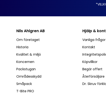
*VILLK
Nils Ahlgren AB
Hjälp & kon
Om företaget
Vanliga frågo
Historia
Kontakt
Kvalitet & miljö
Integritetspoli
Koncernen
Köpvillkor
Packstugan
Begär offert
Områdesskydd
Återförsäljare
Småpack
Dr. Skruv förkl
T-Bite PRO