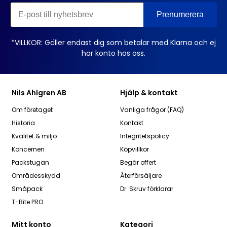
*VILLKOR: Gäller endast dig som betalar med Klarna och ej
har konto hos oss.
Nils Ahlgren AB
Hjälp & kontakt
Om företaget
Vanliga frågor (FAQ)
Historia
Kontakt
Kvalitet & miljö
Integritetspolicy
Koncernen
Köpvillkor
Packstugan
Begär offert
Områdesskydd
Återförsäljare
Småpack
Dr. Skruv förklarar
T-Bite PRO
Mitt konto
Kategori