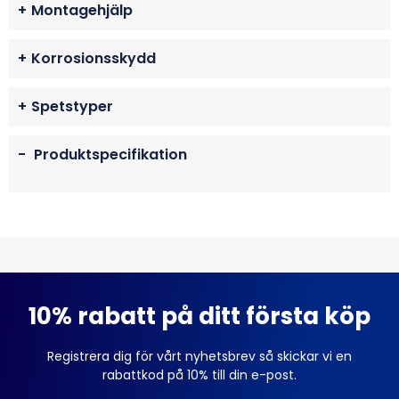
+
Montagehjälp
+
Korrosionsskydd
+
Spetstyper
-
Produktspecifikation
10% rabatt på ditt första köp
Registrera dig för vårt nyhetsbrev så skickar vi en
rabattkod på 10% till din e-post.