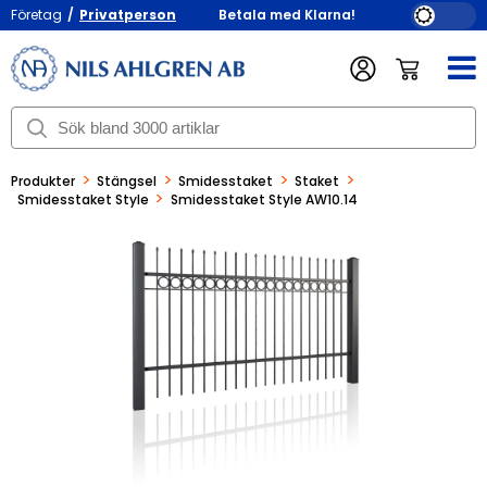
Företag
/
Privatperson
Betala med Klarna!
>
>
>
>
Produkter
Stängsel
Smidesstaket
Staket
>
Smidesstaket Style
Smidesstaket Style AW10.14