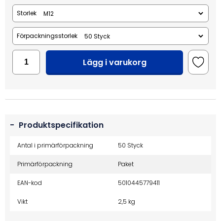
Storlek
Förpackningsstorlek
Lägg i varukorg
-
Produktspecifikation
Antal i primärförpackning
50 Styck
Primärförpackning
Paket
EAN-kod
5010445779411
Vikt
2,5 kg