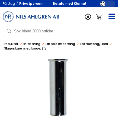
Företag
/
Privatperson
Betala med Klarna!
>
>
>
>
Produkter
Infästning
Lättare infästning
Lättbetong/Leca
Slagankare med krage, Efz