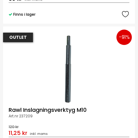
Finns i lager
-91%
OUTLET
Rawl Inslagningsverktyg M10
Art.nr 237209
120 kr
11,25 kr
inkl. moms