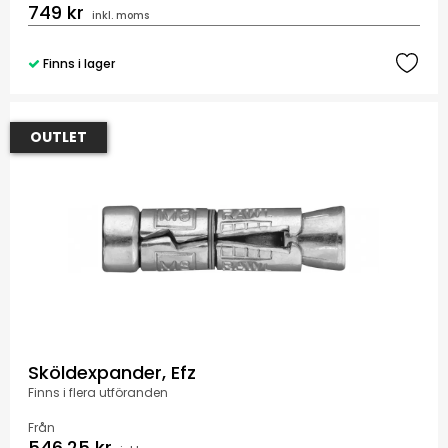
749 kr
inkl. moms
Finns i lager
OUTLET
Sköldexpander, Efz
Finns i flera utföranden
Från
546,25 kr