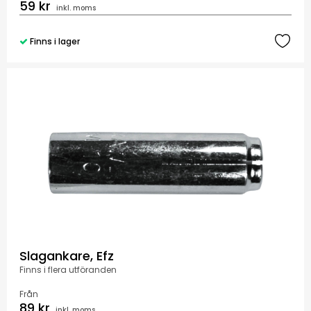
59 kr
inkl. moms
Finns i lager
Slagankare, Efz
Finns i flera utföranden
Från
89 kr
inkl. moms