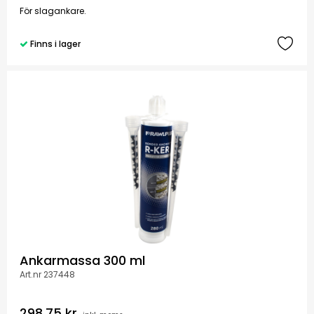
För slagankare.
Finns i lager
Ankarmassa 300 ml
Art.nr 237448
298,75 kr