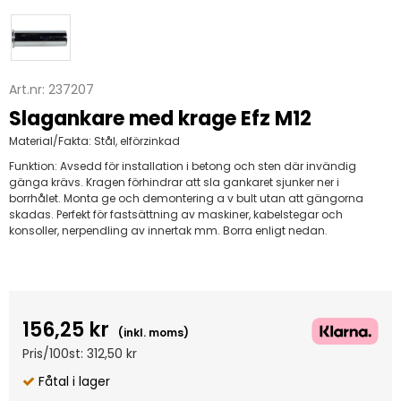
Art.nr:
237207
Slagankare med krage Efz M12
Material/Fakta:
Stål, elförzinkad
Funktion:
Avsedd för installation i betong och sten där invändig
gänga krävs. Kragen förhindrar att sla gankaret sjunker ner i
borrhålet. Monta ge och demontering a v bult utan att gängorna
skadas. Perfekt för fastsättning av maskiner, kabelstegar och
konsoller, nerpendling av innertak mm. Borra enligt nedan.
156,25 kr
(inkl. moms)
Pris/100st: 312,50 kr
Fåtal i lager