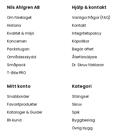
Nils Ahlgren AB
Hjälp & kontakt
Om företaget
Vanliga frågor (FAQ)
Historia
Kontakt
Kvalitet & miljö
Integritetspolicy
Koncernen
Köpvillkor
Packstugan
Begär offert
Områdesskydd
Återförsäljare
Småpack
Dr. Skruv förklarar
T-Bite PRO
Mitt konto
Kategori
Snabborder
Stängsel
Favoritprodukter
Skruv
Kataloger & Guider
Spik
Bli kund
Byggbeslag
Övrig bygg