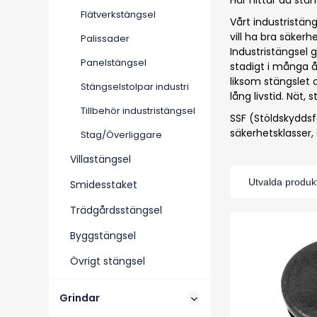
Här hittar du stän
Flätverkstängsel
Vårt industristän
vill ha bra säkerh
Palissader
Industristängsel 
Panelstängsel
stadigt i många å
liksom stängslet 
Stängselstolpar industri
lång livstid. Nät, 
Tillbehör industristängsel
SSF (Stöldskyddsf
säkerhetsklasser,
Stag/Överliggare
Villastängsel
Smidesstaket
Trädgårdsstängsel
Byggstängsel
Övrigt stängsel
Grindar