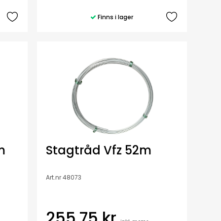
Finns i lager
m
Stagtråd Vfz 52m
Art.nr 48073
255,75 kr