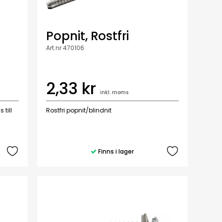
Popnit, Rostfri
Art.nr 470106
2,33 kr
inkl. moms
till
Rostfri popnit/blindnit
Finns i lager