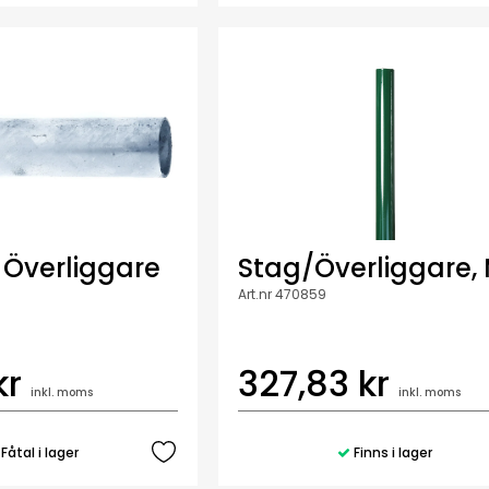
 Överliggare
Stag/Överliggare,
Art.nr 470859
kr
327,83 kr
inkl. moms
inkl. moms
Fåtal i lager
Finns i lager