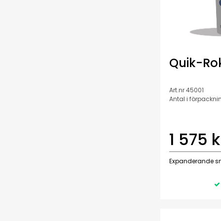
Quik-Rok
Art.nr 45001
Antal i förpacknin
1 575 k
Expanderande 