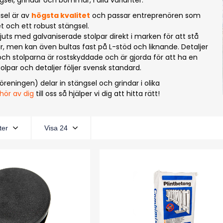
gsel, grindar och bommar, i alla varianter.
gsel är av
högsta kvalitet
och passar entreprenören som
et och ett robust stängsel.
gjuts med galvaniserade stolpar direkt i marken för att stå
r, men kan även bultas fast på L-stöd och liknande. Detaljer
och stolparna är rostskyddade och är gjorda för att ha en
stolpar och detaljer följer svensk standard.
öreningen) delar in stängsel och grindar i olika
hör av dig
till oss så hjälper vi dig att hitta rätt!