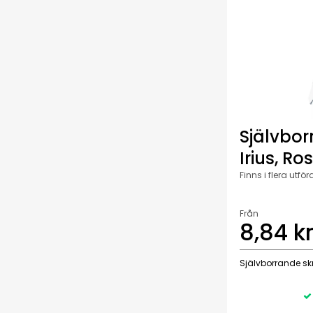
Självbor
Irius, Ros
Finns i flera utf
Från
8,84 k
Självborrande s