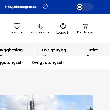
info@nilsahlgren.se
Favoriter
Kundservice
Kundvagn
Logga in
Byggbeslag
Övrigt Bygg
Outlet
ggstängsel
Övrigt stängsel