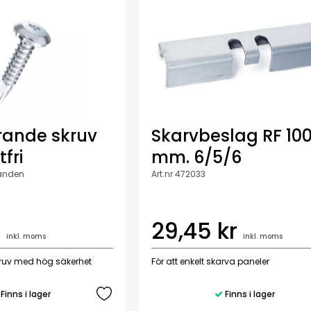
rande skruv
Skarvbeslag RF 10
tfri
mm. 6/5/6
öranden
Art.nr 472033
r
29,45 kr
inkl. moms
inkl. moms
kruv med hög säkerhet
För att enkelt skarva paneler
Finns i lager
Finns i lager