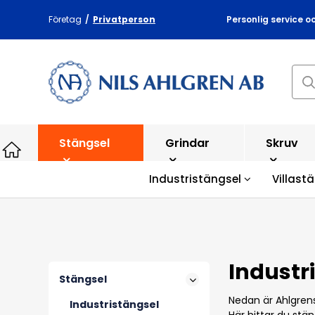
Företag
/
Privatperson
Personlig service o
Stängsel
Grindar
Skruv
Industristängsel
Villast
Industr
Stängsel
Nedan är Ahlgren
Industristängsel