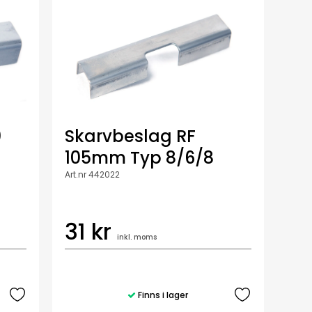
0
Skarvbeslag RF
105mm Typ 8/6/8
Art.nr 442022
31 kr
inkl. moms
Finns i lager