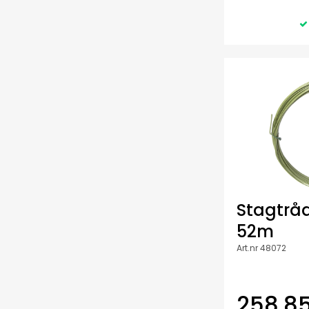
Stagtråd
52m
Art.nr 48072
258,85