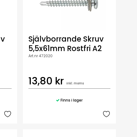
uv
Självborrande Skruv
5,5x61mm Rostfri A2
Art.nr 472020
13,80 kr
inkl. moms
Finns i lager