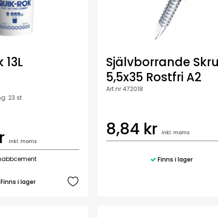
 13L
Självborrande Skr
5,5x35 Rostfri A2
Art.nr 472018
g: 23 st
8,84 kr
r
inkl. moms
inkl. moms
snabbcement
Finns i lager
Finns i lager