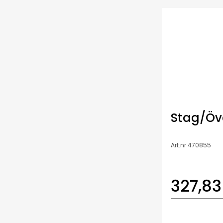
Stag/Öve
Art.nr 470855
327,83