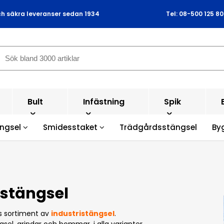
ch säkra leveranser sedan 1934
Tel: 08-500 125 80
Bult
Infästning
Spik
ängsel
Smidesstaket
Trädgårdsstängsel
By
istängsel
s sortiment av
industristängsel
.