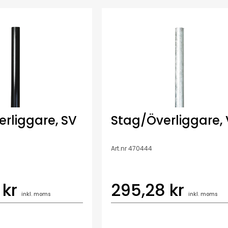
rliggare, SV
Stag/Överliggare, 
Art.nr 470444
 kr
295,28 kr
inkl. moms
inkl. moms