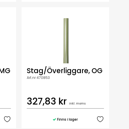
 MG
Stag/Överliggare, OG
Art.nr 470853
327,83 kr
inkl. moms
Finns i lager