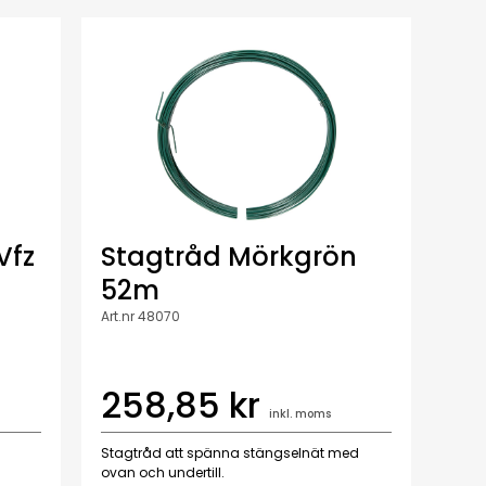
Vfz
Stagtråd Mörkgrön
52m
Art.nr 48070
258,85 kr
inkl. moms
Stagtråd att spänna stängselnät med
ovan och undertill.