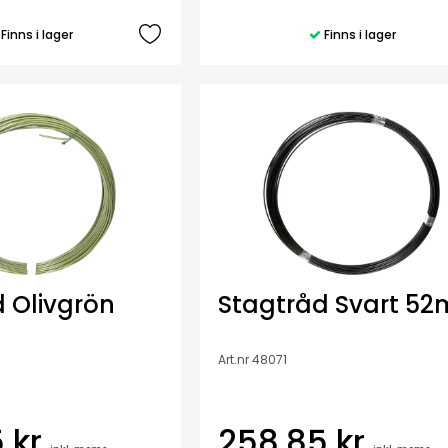
Finns i lager
Finns i lager
 Olivgrön
Stagtråd Svart 52
Art.nr 48071
 kr
258,85 kr