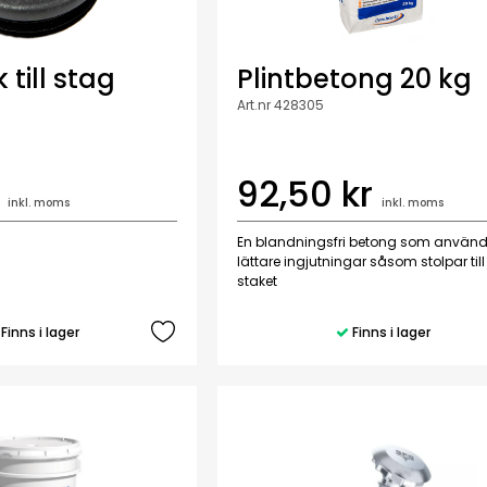
 till stag
Plintbetong 20 kg
Art.nr 428305
92,50 kr
inkl. moms
inkl. moms
En blandningsfri betong som används 
lättare ingjutningar såsom stolpar till
staket
Finns i lager
Finns i lager